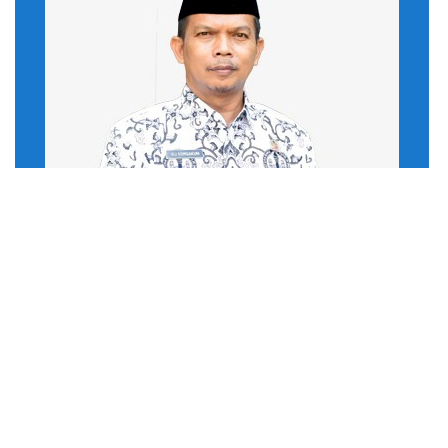
Ali Komsakum, S.Pd., M.Pd.